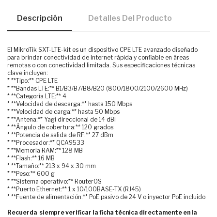
Descripción
Detalles Del Producto
El MikroTik SXT-LTE-kit es un dispositivo CPE LTE avanzado diseñado
para brindar conectividad de Internet rápida y confiable en áreas
remotas o con conectividad limitada. Sus especificaciones técnicas
clave incluyen:
* **Tipo:** CPE LTE
* **Bandas LTE:** B1/B3/B7/B8/B20 (800/1800/2100/2600 MHz)
* **Categoría LTE:** 4
* **Velocidad de descarga:** hasta 150 Mbps
* **Velocidad de carga:** hasta 50 Mbps
* **Antena:** Yagi direccional de 14 dBi
* **Ángulo de cobertura:** 120 grados
* **Potencia de salida de RF:** 27 dBm
* **Procesador:** QCA9533
* **Memoria RAM:** 128 MB
* **Flash:** 16 MB
* **Tamaño:** 213 x 94 x 30 mm
* **Peso:** 600 g
* **Sistema operativo:** RouterOS
* **Puerto Ethernet:** 1 x 10/100BASE-TX (RJ45)
* **Fuente de alimentación:** PoE pasivo de 24 V o inyector PoE incluido
Recuerda siempre verificar la ficha técnica directamente en la