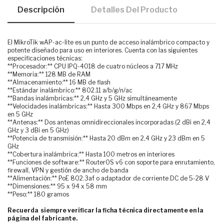
Descripción
Detalles Del Producto
El MikroTik wAP-ac-lite es un punto de acceso inalámbrico compacto y
potente diseñado para uso en interiores. Cuenta con las siguientes
especificaciones técnicas:
**Procesador:** CPU IPQ-4018 de cuatro núcleos a 717 MHz
**Memoria:** 128 MB de RAM
**Almacenamiento:** 16 MB de flash
**Estándar inalámbrico:** 802.11 a/b/g/n/ac
**Bandas inalámbricas:** 2,4 GHz y 5 GHz simultáneamente
**Velocidades inalámbricas:** Hasta 300 Mbps en 2,4 GHz y 867 Mbps
en 5 GHz
**Antenas:** Dos antenas omnidireccionales incorporadas (2 dBi en 2,4
GHz y 3 dBi en 5 GHz)
**Potencia de transmisión:** Hasta 20 dBm en 2,4 GHz y 23 dBm en 5
GHz
**Cobertura inalámbrica:** Hasta 100 metros en interiores
**Funciones de software:** RouterOS v6 con soporte para enrutamiento,
firewall, VPN y gestión de ancho de banda
**Alimentación:** PoE 802.3af o adaptador de corriente DC de 5-28 V
**Dimensiones:** 95 x 94 x 58 mm
**Peso:** 180 gramos
Recuerda siempre verificar la ficha técnica directamente en la
página del fabricante.