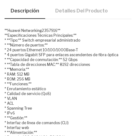
Descripción
Detalles Del Producto
**Huawei Networking2357916**
**Especificaciones Técnicas Principales:**
* **Tipo:** Switch empresarial administrado
* **Número de puertos:**
* 24 puertos Ethernet 10/100/1000Base-T
* 4 puertos Gigabit SFP para enlaces ascendentes de fibra óptica
* **Capacidad de conmutación:** 52 Gbps
* **Tabla de direcciones MAC:** 8192 direcciones
* **Memoria:**
* RAM: 512 MB
* ROM: 256 MB
* **Funciones:**
* Enrutamiento estático
* Calidad de servicio (QoS)
* VLAN
* ACL
* Spanning Tree
* IPv6
* **Gestión:**
* Interfaz de línea de comandos (CLI)
* Interfaz web
* **Alimentación:**