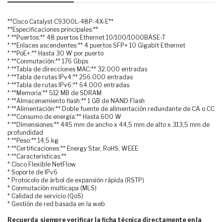
**Cisco Catalyst C9300L-48P-4X-E**
**Especificaciones principales:**
* **Puertos:** 48 puertos Ethernet 10/100/1000BASE-T
* **Enlaces ascendentes:** 4 puertos SFP+ 10 Gigabit Ethernet
* **PoE+:** Hasta 30 W por puerto
* **Conmutación:** 176 Gbps
* **Tabla de direcciones MAC:** 32.000 entradas
* **Tabla de rutas IPv4:** 256.000 entradas
* **Tabla de rutas IPv6:** 64.000 entradas
* **Memoria:** 512 MB de SDRAM
* **Almacenamiento flash:** 1 GB de NAND Flash
* **Alimentación:** Doble fuente de alimentación redundante de CA o CC
* **Consumo de energía:** Hasta 600 W
* **Dimensiones:** 445 mm de ancho x 44,5 mm de alto x 313,5 mm de
profundidad
* **Peso:** 14,5 kg
* **Certificaciones:** Energy Star, RoHS, WEEE
* **Características:**
* Cisco Flexible NetFlow
* Soporte de IPv6
* Protocolo de árbol de expansión rápida (RSTP)
* Conmutación multicapa (MLS)
* Calidad de servicio (QoS)
* Gestión de red basada en la web
Recuerda siempre verificar la ficha técnica directamente en la