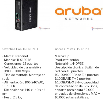
Switches Poe TRENDNET...
Access Points Hp Aruba...
- Marca: Trendnet
Marca: Hp
- Modelo: TI-S12048
Producto: Aruba
- Conexiones: 12 puertos
NetworkingH4DP3E
- Velocidad de transmisión:
Descripción técnica: Switch de
10/100/1000 Mbps
red con 48 puertos
- Tipo de montaje: Montaje en
10/100/1000Base-T, 4 puertos
rack
1/10GBASE-T y 2 puertos
- Alimentación: 100-240VAC,
1/10GBASE-X SFP+, capacidad
50/60Hz
de conmutación de 176 Gbps,
- Dimensiones: 440 x 140 x 44
soporte para hasta 32,000
mm
entradas de direcciones MAC y
- Peso: 2.3 kg
10,000 rutas estáticas.