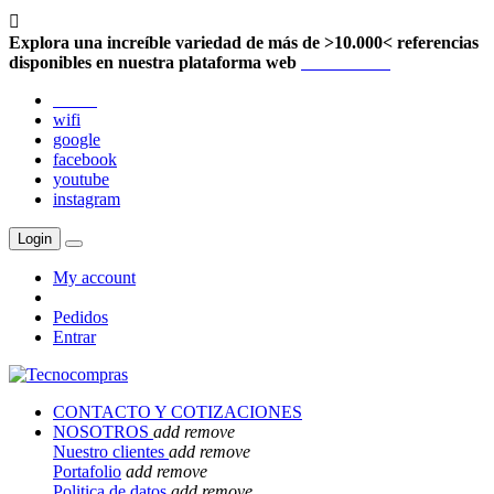

Explora una increíble variedad de más de >10.000< referencias
disponibles en nuestra plataforma web
Localización
twitter
wifi
google
facebook
youtube
instagram
Login
My account
Pedidos
Entrar
CONTACTO Y COTIZACIONES
NOSOTROS
add
remove
Nuestro clientes
add
remove
Portafolio
add
remove
Politica de datos
add
remove