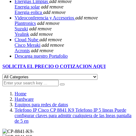
Energias Limpias
add
remove
Energia solar
add
remove
Energia eolica
add
remove
Videoconferencia y Accesorios
add
remove
Plantronics
add
remove
Suzuki
add
remove
Yealink
add
remove
Cloud Nube
add
remove
Cisco Meraki
add
remove
Acronis
add
remove
Descarga nuestro Portafolio
SOLICITA EL
PRECIO O COTIZACION AQUI
Home
Hardware
Equipos para redes de datos
Telefono IP Cisco CP 8841 K9 Telefono IP 5 lineas Puede
configurar claves para admitir cualquiera de las lneas pantalla
de 5 en