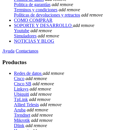
Politica de garantías
add
remove
Terminos y condiciones
add
remove
Políticas de devoluciones y retractos
add
remove
COMO COMPRAR
SOPORTE Y DESARROLLO
add
remove
Youtube
add
remove
Simuladores
add
remove
NOTICIAS Y BLOG
Ayuda
Contactanos
Productos
Redes de datos
add
remove
Cisco
add
remove
Cisco SB
add
remove
Linksys
add
remove
Ubiquiti
add
remove
TpLink
add
remove
Allied Telesis
add
remove
Aruba
add
remove
Trendnet
add
remove
Mikrotik
add
remove
Dlink
add
remove