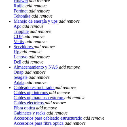
Huawei
add
remove
Ruijie
add
remove
Fortinet
add
remove
Teltonika
add
remove
Manejo de energía y ups
add
remove
Apc
add
remove
Tripplite
add
remove
CDP
add
remove
Vertiv
add
remove
Servidores
add
remove
Hp
add
remove
Lenovo
add
remove
Dell
add
remove
Almacenamiento y NAS
add
remove
Qnap
add
remove
Seagate
add
remove
Adata
add
remove
Cableado estructurado
add
remove
Cables utp internos
add
remove
Cables utp para uso externo
add
remove
Cables electricos
add
remove
Fibra optica
add
remove
Gabinetes y racks
add
remove
Accesorios para cableado estructurado
add
remove
Accesorios para fibra optica
add
remove