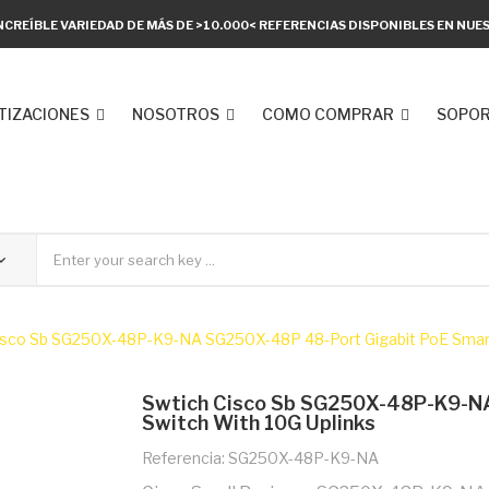
NCREÍBLE VARIEDAD DE MÁS DE >10.000< REFERENCIAS DISPONIBLES EN NU
TIZACIONES
NOSOTROS
COMO COMPRAR
SOPOR
isco Sb SG250X-48P-K9-NA SG250X-48P 48-Port Gigabit PoE Smart 
Swtich Cisco Sb SG250X-48P-K9-NA
Switch With 10G Uplinks
Referencia: SG250X-48P-K9-NA