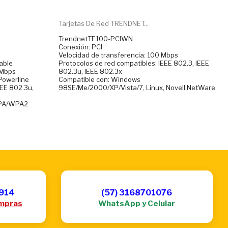
Tarjetas De Red TRENDNET...
TrendnetTE100-PCIWN
Conexión: PCI
Velocidad de transferencia: 100 Mbps
cable
Protocolos de red compatibles: IEEE 802.3, IEEE
 Mbps
802.3u, IEEE 802.3x
 Powerline
Compatible con: Windows
EEE 802.3u,
98SE/Me/2000/XP/Vista/7, Linux, Novell NetWare
WPA/WPA2
6914
(57) 3168701076
mpras
WhatsApp y Celular