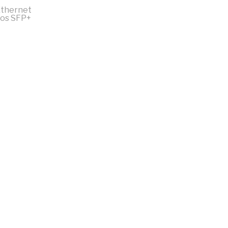
Ethernet
tos SFP+