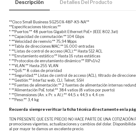
Descripción
Detalles Del Producto
**Cisco Small Business SG250X-48P-K9-NA**
**Especificaciones técnicas:**
* **Puertos:** 48 puertos Gigabit Ethernet PoE+ (IEEE 802.3at)
* **Capacidad de conmutación:** 104 Gbps
* **Velocidad de reenvío:** 75,94 Mpps
* **Tabla de direcciones MAC:** 16.000 entradas
* **Listas de control de acceso (ACL):** Hasta 512 ACL
* **Enrutamiento estático:** Hasta 16 rutas estáticas
* **Protocolos de enrutamiento dinámico:** RIPv1/v2
* **VLAN:** Hasta 255 VLAN
* **QoS:** 8 colas de prioridad
* **Seguridad:** Listas de control de acceso (ACL), filtrado de direcci
* **Gestión:** Interfaz web, CLI, Telnet, SSH
* **Fuentes de alimentación:** 2 fuentes de alimentación internas redun
* **Alimentación PoE total:** 384 vatios (8 vatios por puerto)
* **Dimensiones (An. x Pr. x Al.):** 44,5 x 44,9 x 4,4 cm
* **Peso:** 3,4 kg
Recuerda siempre verificar la ficha técnica directamente en la pág
TEN PRESENTE QUE ESTE PRECIO NO HACE PARTE DE UNA COTIZACIÓN FOR
promociones vigentes, actualizaciones y cambios del dolar. Disponibilida
al por mayor te damos un excelente precio.