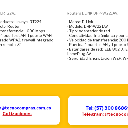
 LRT224...
Routers DLINK DHP-W221AV...
roducto: LinksysLRT224
- Marca: D-Link
cto: Router
- Modelo: DHP-W221AV
 transferencia: 1000 Mbps
- Tipo: Adaptador de red
: 4 puertos LAN, 1 puerto WAN
- Conectividad: Inalámbrica y por 
frado WPA2, firewall integrado
- Velocidad de transferencia: 200
n remota: Sí
- Puertos: 1 puerto LAN y 1 puerto
- Estándares de red: IEEE 802.3, I
HomePlug AV
- Seguridad: Encriptación WEP, 
a@tecnocompras.com.co
Tel: (57) 300 868
Cotizaciones
Telegram: @tecnoco