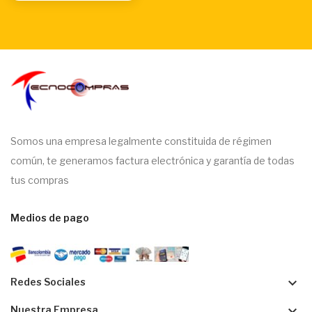
Somos una empresa legalmente constituida de régimen
común, te generamos factura electrónica y garantía de todas
tus compras
Medios de pago
keyboard_arrow_down
Redes Sociales
keyboard_arrow_down
Nuestra Empresa