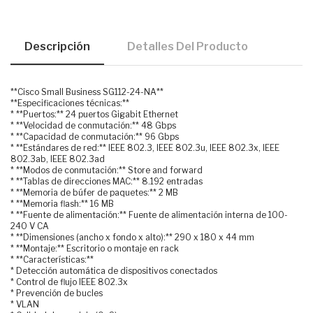
Descripción
Detalles Del Producto
**Cisco Small Business SG112-24-NA**
**Especificaciones técnicas:**
* **Puertos:** 24 puertos Gigabit Ethernet
* **Velocidad de conmutación:** 48 Gbps
* **Capacidad de conmutación:** 96 Gbps
* **Estándares de red:** IEEE 802.3, IEEE 802.3u, IEEE 802.3x, IEEE
802.3ab, IEEE 802.3ad
* **Modos de conmutación:** Store and forward
* **Tablas de direcciones MAC:** 8.192 entradas
* **Memoria de búfer de paquetes:** 2 MB
* **Memoria flash:** 16 MB
* **Fuente de alimentación:** Fuente de alimentación interna de 100-
240 V CA
* **Dimensiones (ancho x fondo x alto):** 290 x 180 x 44 mm
* **Montaje:** Escritorio o montaje en rack
* **Características:**
* Detección automática de dispositivos conectados
* Control de flujo IEEE 802.3x
* Prevención de bucles
* VLAN