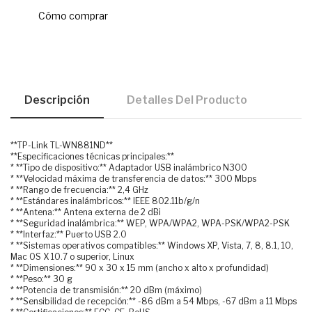
Cómo comprar
Descripción
Detalles Del Producto
**TP-Link TL-WN881ND**
**Especificaciones técnicas principales:**
* **Tipo de dispositivo:** Adaptador USB inalámbrico N300
* **Velocidad máxima de transferencia de datos:** 300 Mbps
* **Rango de frecuencia:** 2,4 GHz
* **Estándares inalámbricos:** IEEE 802.11b/g/n
* **Antena:** Antena externa de 2 dBi
* **Seguridad inalámbrica:** WEP, WPA/WPA2, WPA-PSK/WPA2-PSK
* **Interfaz:** Puerto USB 2.0
* **Sistemas operativos compatibles:** Windows XP, Vista, 7, 8, 8.1, 10,
Mac OS X 10.7 o superior, Linux
* **Dimensiones:** 90 x 30 x 15 mm (ancho x alto x profundidad)
* **Peso:** 30 g
* **Potencia de transmisión:** 20 dBm (máximo)
* **Sensibilidad de recepción:** -86 dBm a 54 Mbps, -67 dBm a 11 Mbps