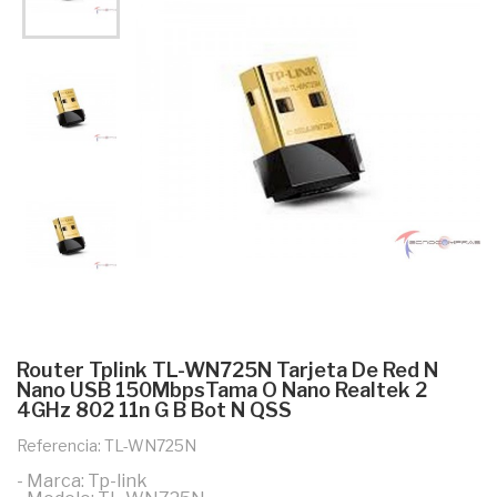
Router Tplink TL-WN725N Tarjeta De Red N
Nano USB 150MbpsTama O Nano Realtek 2
4GHz 802 11n G B Bot N QSS
Referencia: TL-WN725N
- Marca: Tp-link