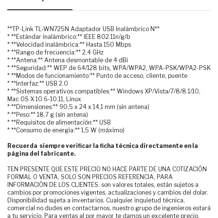
**TP-Link TL-WN725N Adaptador USB Inalámbrico N**
* **Estándar inalámbrico:** IEEE 802.11n/g/b
* **Velocidad inalámbrica:** Hasta 150 Mbps
* **Rango de frecuencia:** 2,4 GHz
* **Antena:** Antena desmontable de 4 dBi
* **Seguridad:** WEP de 64/128 bits, WPA/WPA2, WPA-PSK/WPA2-PSK
* **Modos de funcionamiento:** Punto de acceso, cliente, puente
* **Interfaz:** USB 2.0
* **Sistemas operativos compatibles:** Windows XP/Vista/7/8/8.1/10,
Mac OS X 10.6-10.11, Linux
* **Dimensiones:** 90,5 x 24 x 14,1 mm (sin antena)
* **Peso:** 18,7 g (sin antena)
* **Requisitos de alimentación:** USB
* **Consumo de energía:** 1,5 W (máximo)
Recuerda siempre verificar la ficha técnica directamente en la
página del fabricante.
TEN PRESENTE QUE ESTE PRECIO NO HACE PARTE DE UNA COTIZACIÓN
FORMAL O VENTA, SOLO SON PRECIOS REFERENCIA, PARA
INFORMACIÓN DE LOS CLIENTES. son valores totales, están sujetos a
cambios por promociones vigentes, actualizaciones y cambios del dolar.
Disponibilidad sujeta a inventarios. Cualquier inquietud técnica,
comercial no dudes en contactarnos, nuestro grupo de ingenieros estará
a tu servicio. Para ventas al por mayor te damos un excelente precio.