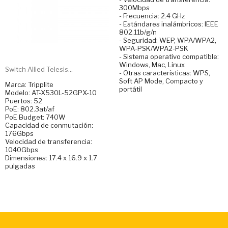
300Mbps
- Frecuencia: 2.4 GHz
- Estándares inalámbricos: IEEE
802.11b/g/n
- Seguridad: WEP, WPA/WPA2,
WPA-PSK/WPA2-PSK
- Sistema operativo compatible:
Windows, Mac, Linux
Switch Allied Telesis...
- Otras características: WPS,
Soft AP Mode, Compacto y
Marca: Tripplite
portátil
Modelo: AT-X530L-52GPX-10
Puertos: 52
PoE: 802.3at/af
PoE Budget: 740W
Capacidad de conmutación:
176Gbps
Velocidad de transferencia:
1040Gbps
Dimensiones: 17.4 x 16.9 x 1.7
pulgadas