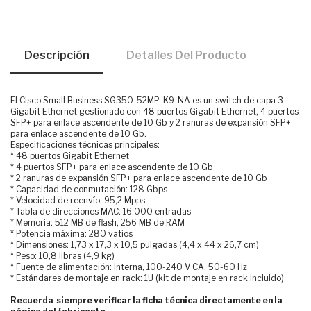
Descripción
Detalles Del Producto
El Cisco Small Business SG350-52MP-K9-NA es un switch de capa 3
Gigabit Ethernet gestionado con 48 puertos Gigabit Ethernet, 4 puertos
SFP+ para enlace ascendente de 10 Gb y 2 ranuras de expansión SFP+
para enlace ascendente de 10 Gb.
Especificaciones técnicas principales:
* 48 puertos Gigabit Ethernet
* 4 puertos SFP+ para enlace ascendente de 10 Gb
* 2 ranuras de expansión SFP+ para enlace ascendente de 10 Gb
* Capacidad de conmutación: 128 Gbps
* Velocidad de reenvío: 95,2 Mpps
* Tabla de direcciones MAC: 16.000 entradas
* Memoria: 512 MB de flash, 256 MB de RAM
* Potencia máxima: 280 vatios
* Dimensiones: 1,73 x 17,3 x 10,5 pulgadas (4,4 x 44 x 26,7 cm)
* Peso: 10,8 libras (4,9 kg)
* Fuente de alimentación: Interna, 100-240 V CA, 50-60 Hz
* Estándares de montaje en rack: 1U (kit de montaje en rack incluido)
Recuerda siempre verificar la ficha técnica directamente en la