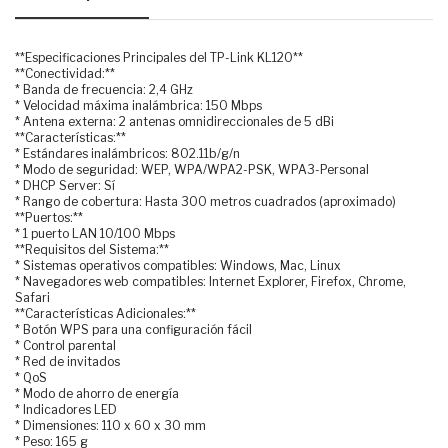
**Especificaciones Principales del TP-Link KL120**
**Conectividad:**
* Banda de frecuencia: 2,4 GHz
* Velocidad máxima inalámbrica: 150 Mbps
* Antena externa: 2 antenas omnidireccionales de 5 dBi
**Características:**
* Estándares inalámbricos: 802.11b/g/n
* Modo de seguridad: WEP, WPA/WPA2-PSK, WPA3-Personal
* DHCP Server: Sí
* Rango de cobertura: Hasta 300 metros cuadrados (aproximado)
**Puertos:**
* 1 puerto LAN 10/100 Mbps
**Requisitos del Sistema:**
* Sistemas operativos compatibles: Windows, Mac, Linux
* Navegadores web compatibles: Internet Explorer, Firefox, Chrome,
Safari
**Características Adicionales:**
* Botón WPS para una configuración fácil
* Control parental
* Red de invitados
* QoS
* Modo de ahorro de energía
* Indicadores LED
* Dimensiones: 110 x 60 x 30 mm
* Peso: 165 g