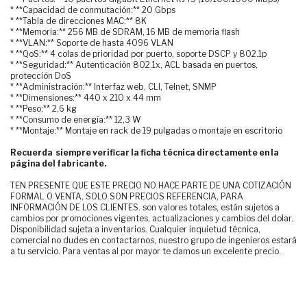
* **Capacidad de conmutación:** 20 Gbps
* **Tabla de direcciones MAC:** 8K
* **Memoria:** 256 MB de SDRAM, 16 MB de memoria flash
* **VLAN:** Soporte de hasta 4096 VLAN
* **QoS:** 4 colas de prioridad por puerto, soporte DSCP y 802.1p
* **Seguridad:** Autenticación 802.1x, ACL basada en puertos,
protección DoS
* **Administración:** Interfaz web, CLI, Telnet, SNMP
* **Dimensiones:** 440 x 210 x 44 mm
* **Peso:** 2,6 kg
* **Consumo de energía:** 12,3 W
* **Montaje:** Montaje en rack de 19 pulgadas o montaje en escritorio
Recuerda siempre verificar la ficha técnica directamente en la
página del fabricante.
TEN PRESENTE QUE ESTE PRECIO NO HACE PARTE DE UNA COTIZACIÓN
FORMAL O VENTA, SOLO SON PRECIOS REFERENCIA, PARA
INFORMACIÓN DE LOS CLIENTES. son valores totales, están sujetos a
cambios por promociones vigentes, actualizaciones y cambios del dolar.
Disponibilidad sujeta a inventarios. Cualquier inquietud técnica,
comercial no dudes en contactarnos, nuestro grupo de ingenieros estará
a tu servicio. Para ventas al por mayor te damos un excelente precio.