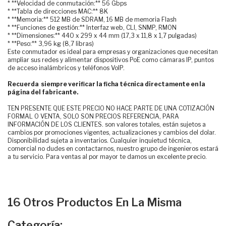
* **Velocidad de conmutación:** 56 Gbps
* **Tabla de direcciones MAC:** 8K
* **Memoria:** 512 MB de SDRAM, 16 MB de memoria Flash
* **Funciones de gestión:** Interfaz web, CLI, SNMP, RMON
* **Dimensiones:** 440 x 299 x 44 mm (17,3 x 11,8 x 1,7 pulgadas)
* **Peso:** 3,96 kg (8,7 libras)
Este conmutador es ideal para empresas y organizaciones que necesitan
ampliar sus redes y alimentar dispositivos PoE como cámaras IP, puntos
de acceso inalámbricos y teléfonos VoIP.
Recuerda siempre verificar la ficha técnica directamente en la
página del fabricante.
TEN PRESENTE QUE ESTE PRECIO NO HACE PARTE DE UNA COTIZACIÓN
FORMAL O VENTA, SOLO SON PRECIOS REFERENCIA, PARA
INFORMACIÓN DE LOS CLIENTES. son valores totales, están sujetos a
cambios por promociones vigentes, actualizaciones y cambios del dolar.
Disponibilidad sujeta a inventarios. Cualquier inquietud técnica,
comercial no dudes en contactarnos, nuestro grupo de ingenieros estará
a tu servicio. Para ventas al por mayor te damos un excelente precio.
16 Otros Productos En La Misma
Categoría: