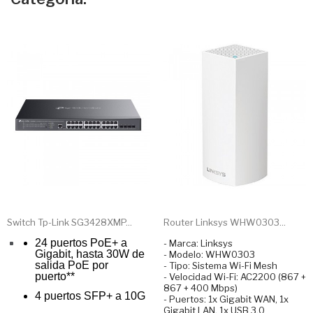
Switch Tp-Link SG3428XMP...
Router Linksys WHW0303...
24 puertos PoE+ a
- Marca: Linksys
Gigabit, hasta 30W de
- Modelo: WHW0303
salida PoE por
- Tipo: Sistema Wi-Fi Mesh
puerto**
- Velocidad Wi-Fi: AC2200 (867 +
867 + 400 Mbps)
4 puertos SFP+ a 10G
- Puertos: 1x Gigabit WAN, 1x
Gigabit LAN, 1x USB 3.0