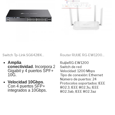
Switch Tp-Link SG6428X...
Router RUIJIE RG-EW1200...
Amplia
RuijieRG-EW1200
conectividad
. Incorpora 24 puertos
Switch de red
Gigabit y 4 puertos SPF+
Velocidad: 1200 Mbps
10G.
Tipo de conexión: Ethernet
Número de puertos: 24
Velocidad 10Gbps
.
Protocolos soportados: IEEE
Con 4 puertos SFP+
802.3, IEEE 802.3u, IEEE
integrados a 10Gbps.
802.3ab, IEEE 802.3az