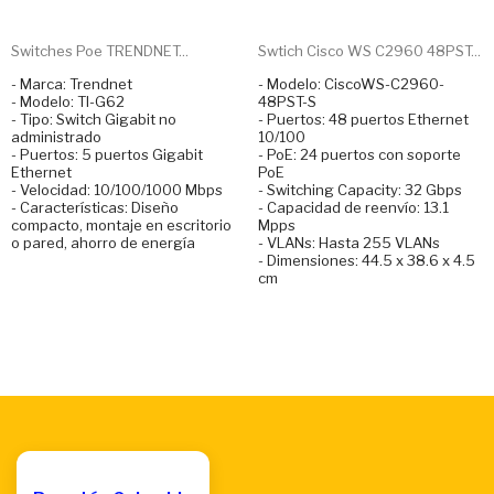
Switches Poe TRENDNET...
Swtich Cisco WS C2960 48PST...
- Marca: Trendnet
- Modelo: CiscoWS-C2960-
- Modelo: TI-G62
48PST-S
- Tipo: Switch Gigabit no
- Puertos: 48 puertos Ethernet
administrado
10/100
- Puertos: 5 puertos Gigabit
- PoE: 24 puertos con soporte
Ethernet
PoE
- Velocidad: 10/100/1000 Mbps
- Switching Capacity: 32 Gbps
- Características: Diseño
- Capacidad de reenvío: 13.1
compacto, montaje en escritorio
Mpps
o pared, ahorro de energía
- VLANs: Hasta 255 VLANs
- Dimensiones: 44.5 x 38.6 x 4.5
cm