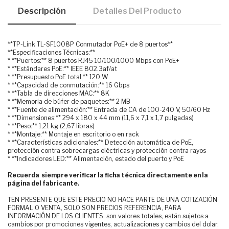
Descripción
Detalles Del Producto
**TP-Link TL-SF1008P Conmutador PoE+ de 8 puertos**
**Especificaciones Técnicas:**
* **Puertos:** 8 puertos RJ45 10/100/1000 Mbps con PoE+
* **Estándares PoE:** IEEE 802.3af/at
* **Presupuesto PoE total:** 120 W
* **Capacidad de conmutación:** 16 Gbps
* **Tabla de direcciones MAC:** 8K
* **Memoria de búfer de paquetes:** 2 MB
* **Fuente de alimentación:** Entrada de CA de 100-240 V, 50/60 Hz
* **Dimensiones:** 294 x 180 x 44 mm (11,6 x 7,1 x 1,7 pulgadas)
* **Peso:** 1,21 kg (2,67 libras)
* **Montaje:** Montaje en escritorio o en rack
* **Características adicionales:** Detección automática de PoE,
protección contra sobrecargas eléctricas y protección contra rayos
* **Indicadores LED:** Alimentación, estado del puerto y PoE
Recuerda siempre verificar la ficha técnica directamente en la
página del fabricante.
TEN PRESENTE QUE ESTE PRECIO NO HACE PARTE DE UNA COTIZACIÓN
FORMAL O VENTA, SOLO SON PRECIOS REFERENCIA, PARA
INFORMACIÓN DE LOS CLIENTES. son valores totales, están sujetos a
cambios por promociones vigentes, actualizaciones y cambios del dolar.