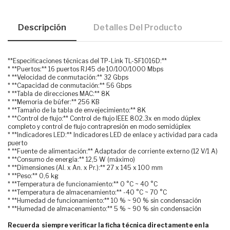
Descripción
Detalles Del Producto
**Especificaciones técnicas del TP-Link TL-SF1016D:**
* **Puertos:** 16 puertos RJ45 de 10/100/1000 Mbps
* **Velocidad de conmutación:** 32 Gbps
* **Capacidad de conmutación:** 56 Gbps
* **Tabla de direcciones MAC:** 8K
* **Memoria de búfer:** 256 KB
* **Tamaño de la tabla de envejecimiento:** 8K
* **Control de flujo:** Control de flujo IEEE 802.3x en modo dúplex
completo y control de flujo contrapresión en modo semidúplex
* **Indicadores LED:** Indicadores LED de enlace y actividad para cada
puerto
* **Fuente de alimentación:** Adaptador de corriente externo (12 V/1 A)
* **Consumo de energía:** 12,5 W (máximo)
* **Dimensiones (Al. x An. x Pr.):** 27 x 145 x 100 mm
* **Peso:** 0,6 kg
* **Temperatura de funcionamiento:** 0 °C ~ 40 °C
* **Temperatura de almacenamiento:** -40 °C ~ 70 °C
* **Humedad de funcionamiento:** 10 % ~ 90 % sin condensación
* **Humedad de almacenamiento:** 5 % ~ 90 % sin condensación
Recuerda siempre verificar la ficha técnica directamente en la