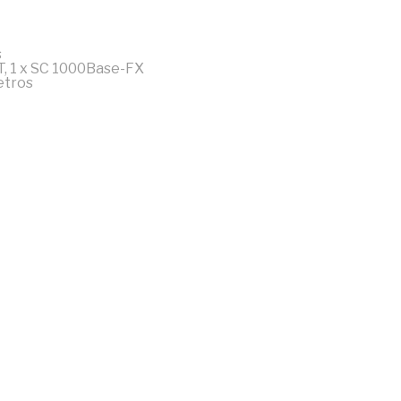
s
T, 1 x SC 1000Base-FX
etros