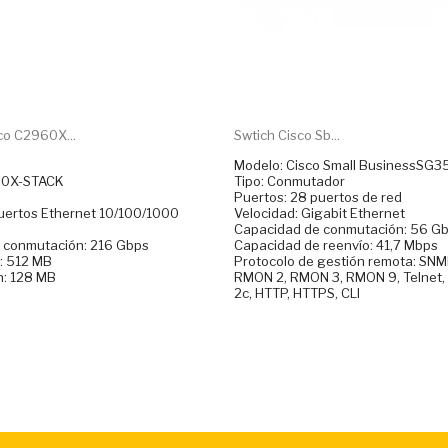
co C2960X...
Swtich Cisco Sb...
Modelo: Cisco Small BusinessSG
60X-STACK
Tipo: Conmutador
Puertos: 28 puertos de red
puertos Ethernet 10/100/1000
Velocidad: Gigabit Ethernet
Capacidad de conmutación: 56 G
 conmutación: 216 Gbps
Capacidad de reenvío: 41,7 Mbps
: 512 MB
Protocolo de gestión remota: SNM
h: 128 MB
RMON 2, RMON 3, RMON 9, Telnet
2c, HTTP, HTTPS, CLI