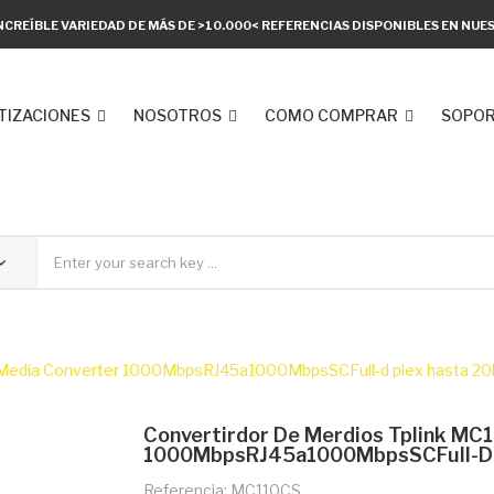
NCREÍBLE VARIEDAD DE MÁS DE >10.000< REFERENCIAS DISPONIBLES EN NU
TIZACIONES
NOSOTROS
COMO COMPRAR
SOPOR
o Media Converter 1000MbpsRJ45a1000MbpsSCFull-d plex hasta 2
Convertirdor De Merdios Tplink MC
1000MbpsRJ45a1000MbpsSCFull-D 
Referencia: MC110CS