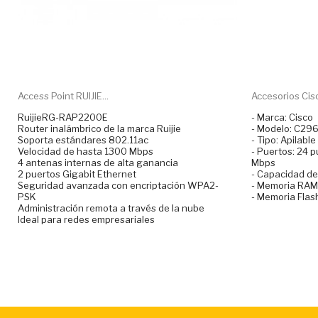
Access Point RUIJIE...
Accesorios Cis
RuijieRG-RAP2200E
- Marca: Cisco
Router inalámbrico de la marca Ruijie
- Modelo: C29
Soporta estándares 802.11ac
- Tipo: Apilable
Velocidad de hasta 1300 Mbps
- Puertos: 24 
4 antenas internas de alta ganancia
Mbps
2 puertos Gigabit Ethernet
- Capacidad de
Seguridad avanzada con encriptación WPA2-
- Memoria RAM
PSK
- Memoria Flas
Administración remota a través de la nube
Ideal para redes empresariales