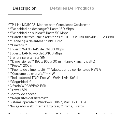
Descripción
Detalles Del Producto
**TP-Link MC110CS: Módem para Conexiones Celulares**
* **Velocidad de descarga:** Hasta 150 Mbps
* **Velocidad de subida:** Hasta 50 Mbps
* **Bandas de frecuencia admitidas:** LTE FDD: B1/B3/B5/B8/B38/B39/
* **Tecnología de antena:** MIMO 2x2
* **Puertos:**
* 1 puerto WAN RJ-45 de 10/100 Mbps
* 1 puerto LAN RJ-45 de 10/100 Mbps
* 1 ranura para tarjeta SIM
* **Dimensiones:** 150 x 100 x 30 mm (largo x ancho x alto)
* **Peso:** 200 g
* **Fuente de alimentación:** Adaptador de corriente de 9 V/1 A
* **Consumo de energía:** < 4 W
* **Indicadores LED:** Energía, WAN, LAN, Señal
* **Seguridad:**
* Cifrado WPA/WPA2-PSK
* Firewall SPI
* Control de acceso
* **Requisitos del sistema:**
* Sistema operativo: Windows 10/8/7, Mac OS X 10.6+
* Navegador web: Internet Explorer, Chrome, Firefox