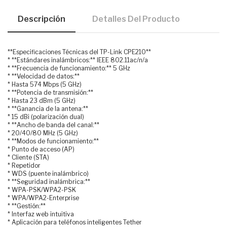
Descripción
Detalles Del Producto
**Especificaciones Técnicas del TP-Link CPE210**
* **Estándares inalámbricos:** IEEE 802.11ac/n/a
* **Frecuencia de funcionamiento:** 5 GHz
* **Velocidad de datos:**
* Hasta 574 Mbps (5 GHz)
* **Potencia de transmisión:**
* Hasta 23 dBm (5 GHz)
* **Ganancia de la antena:**
* 15 dBi (polarización dual)
* **Ancho de banda del canal:**
* 20/40/80 MHz (5 GHz)
* **Modos de funcionamiento:**
* Punto de acceso (AP)
* Cliente (STA)
* Repetidor
* WDS (puente inalámbrico)
* **Seguridad inalámbrica:**
* WPA-PSK/WPA2-PSK
* WPA/WPA2-Enterprise
* **Gestión:**
* Interfaz web intuitiva
* Aplicación para teléfonos inteligentes Tether