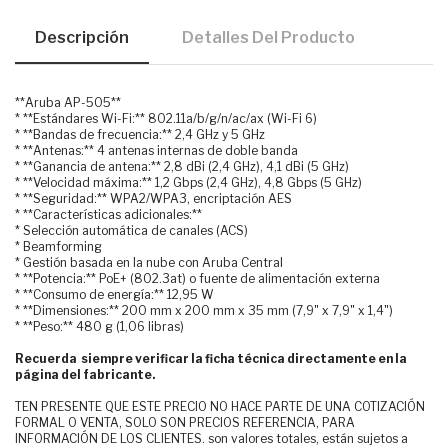
Descripción
Detalles Del Producto
**Aruba AP-505**
* **Estándares Wi-Fi:** 802.11a/b/g/n/ac/ax (Wi-Fi 6)
* **Bandas de frecuencia:** 2,4 GHz y 5 GHz
* **Antenas:** 4 antenas internas de doble banda
* **Ganancia de antena:** 2,8 dBi (2,4 GHz), 4,1 dBi (5 GHz)
* **Velocidad máxima:** 1,2 Gbps (2,4 GHz), 4,8 Gbps (5 GHz)
* **Seguridad:** WPA2/WPA3, encriptación AES
* **Características adicionales:**
* Selección automática de canales (ACS)
* Beamforming
* Gestión basada en la nube con Aruba Central
* **Potencia:** PoE+ (802.3at) o fuente de alimentación externa
* **Consumo de energía:** 12,95 W
* **Dimensiones:** 200 mm x 200 mm x 35 mm (7,9" x 7,9" x 1,4")
* **Peso:** 480 g (1,06 libras)
Recuerda siempre verificar la ficha técnica directamente en la
página del fabricante.
TEN PRESENTE QUE ESTE PRECIO NO HACE PARTE DE UNA COTIZACIÓN
FORMAL O VENTA, SOLO SON PRECIOS REFERENCIA, PARA
INFORMACIÓN DE LOS CLIENTES. son valores totales, están sujetos a