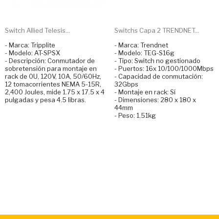
Switch Allied Telesis...
Switchs Capa 2 TRENDNET...
- Marca: Tripplite
- Marca: Trendnet
- Modelo: AT-SPSX
- Modelo: TEG-S16g
- Descripción: Conmutador de
- Tipo: Switch no gestionado
sobretensión para montaje en
- Puertos: 16x 10/100/1000Mbps
rack de 0U, 120V, 10A, 50/60Hz,
- Capacidad de conmutación:
12 tomacorrientes NEMA 5-15R,
32Gbps
2,400 Joules, mide 1.75 x 17.5 x 4
- Montaje en rack: Sí
pulgadas y pesa 4.5 libras.
- Dimensiones: 280 x 180 x
44mm
- Peso: 1.51kg