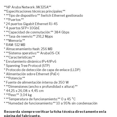
**HP Aruba Network JW325A**
**Especificaciones técnicas principales:**
* **Tipo de dispositivo:** Switch Ethernet gestionado
* **Puertos:**
* 24 puertos Gigabit Ethernet RJ-45
* 4 puertos SFP+ 10GbE
* **Capacidad de conmutación:** 384 Gbps
* **Tasa de reenvío:** 291,2 Mpps
* **Memoria:**
* RAM: 512 MB
* Almacenamiento flash: 256 MB
* **Sistema operativo:** ArubaOS-CX
* **Características:**
* Enrutamiento dinámico IPv4/IPv6
* Spanning Tree Protocol (STP)
* Protocolo de detección de capa de enlace (LLDP)
* Alimentación sobre Ethernet (PoE+)
* **Potencia:**
* Fuente de alimentación interna de 350 W
* **Dimensiones (ancho x profundidad x altura):**
* 44,25 x 26,08 x 4,45 cm
* **Peso:** 3,04 kg
* **Temperatura de funcionamiento:** 0 a 45 °C
* **Humedad de funcionamiento:** 10 a 95% sin condensación
Recuerda siempre verificar la ficha técnica directamente en la
página del fabricante.