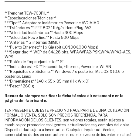
**Trendnet TEW-703PIL**
**Especificaciones Técnicas:**
* **Tipo:** Adaptador inalámbrico Powerline AV2 MIMO
* **Estándares:** IEEE 802.11b/g/n, HomePlug AV2
* **Velocidad Inalámbrica:** Hasta 300 Mbps
* **Velocidad Powerline:** Hasta 500 Mbps
* **Antenas:** 2 internas (MIMO)
* **Puerto Ethernet:** 1 x Gigabit (10/100/1000 Mbps)
* **Seguridad:** WEP de 64/128 bits, WPA/WPA2-PSK,WPA/WPA2-AES,
WPS
* **Botón de Emparejamiento:** Sí
* **Indicadores LED:** Encendido, Ethernet, Powerline, WLAN
* **Requisitos del Sistema:** Windows 7 o posterior, Mac OS X 10.6 o
posterior, Linux
* **Dimensiones:** 140 x 65 x 85 mm (H x W x D)
* **Peso:** 280 g
Recuerda siempre verificar la ficha técnica directamente en la
página del fabricante.
TEN PRESENTE QUE ESTE PRECIO NO HACE PARTE DE UNA COTIZACIÓN
FORMAL O VENTA, SOLO SON PRECIOS REFERENCIA, PARA
INFORMACIÓN DE LOS CLIENTES. son valores totales, están sujetos a
cambios por promociones vigentes, actualizaciones y cambios del dolar.
Disponibilidad sujeta a inventarios. Cualquier inquietud técnica,
comercial no dudes en contactarnos, nuestro grupo de ingenieros estará