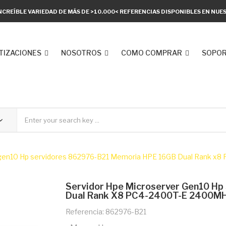
NCREÍBLE VARIEDAD DE MÁS DE >10.000< REFERENCIAS DISPONIBLES EN NU
TIZACIONES
NOSOTROS
COMO COMPRAR
SOPOR
 gen10 Hp servidores 862976-B21 Memoria HPE 16GB Dual Rank x
Servidor Hpe Microserver Gen10 H
Dual Rank X8 PC4-2400T-E 2400MH
Referencia: 862976-B21