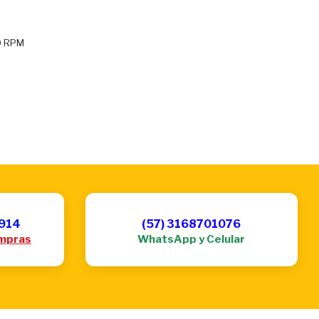
00 RPM
6914
(57) 3168701076
mpras
WhatsApp y Celular