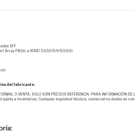
dades SFF
rt Array P816i-a (RAID 0/1/10/5/6/50/60)
 cm)
ina del fabricante.
MAL O VENTA, SOLO SON PRECIOS REFERENCIA, PARA INFORMACIÓN DE LOS CLI
d sujeta a inventarios. Cualquier inquietud técnica, comercial no dudes en con
ría: