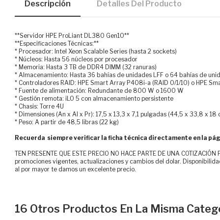
Descripción
Detalles Del Producto
**Servidor HPE ProLiant DL380 Gen10**
**Especificaciones Técnicas:**
* Procesador: Intel Xeon Scalable Series (hasta 2 sockets)
* Núcleos: Hasta 56 núcleos por procesador
* Memoria: Hasta 3 TB de DDR4 DIMM (32 ranuras)
* Almacenamiento: Hasta 36 bahías de unidades LFF o 64 bahías de uni
* Controladores RAID: HPE Smart Array P408i-a (RAID 0/1/10) o HPE Sma
* Fuente de alimentación: Redundante de 800 W o 1600 W
* Gestión remota: iLO 5 con almacenamiento persistente
* Chasis: Torre 4U
* Dimensiones (An x Al x Pr): 17,5 x 13,3 x 7,1 pulgadas (44,5 x 33,8 x 18
* Peso: A partir de 48,5 libras (22 kg)
Recuerda siempre verificar la ficha técnica directamente en la pág
TEN PRESENTE QUE ESTE PRECIO NO HACE PARTE DE UNA COTIZACIÓN FOR
promociones vigentes, actualizaciones y cambios del dolar. Disponibilida
al por mayor te damos un excelente precio.
16 Otros Productos En La Misma Catego