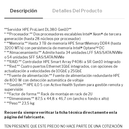
Descripción
Detalles Del Producto
**Servidor HPE ProLiant DL380 Gen10**
* **Procesador:** Dos procesadores escalables Intel® Xeon® de tercera
generación (hasta 28 núcleos por procesador)
* **Memoria:** Hasta 3 TB de memoria HPE SmartMemory DDR4 (hasta
3200 MT/s) con persistencia de memoria Intel® Optane™ DC
* **Almacenamiento:** Admite hasta 34 unidades LFF SAS/SATA/NVMe
o 54 unidades SFF SAS/SATA/NVMe
* **RAID:** Controlador HPE Smart Array P408i-a SR Gen10 integrado
* **Red:** Cuatro puertos Ethernet 1GbE integrados, con opciones de
actualización a velocidades de 10GbE y 25GbE
* **Fuente de alimentación:** Fuente de alimentación redundante HPE
de 800 W con detección automática de voltaje
* **Gestión:** HPE iLO 5 con Active Health System para gestión remota y
supervisión
* **Factor de forma:** Rack de montaje en rack de 2U
* **Dimensiones:** 87,5 x 44,8 x 46,7 cm (ancho x fondo x alto)
* **Peso:** 23,5 kg
Recuerda siempre verificar la ficha técnica directamente en la
página del fabricante.
TEN PRESENTE QUE ESTE PRECIO NO HACE PARTE DE UNA COTIZACIÓN