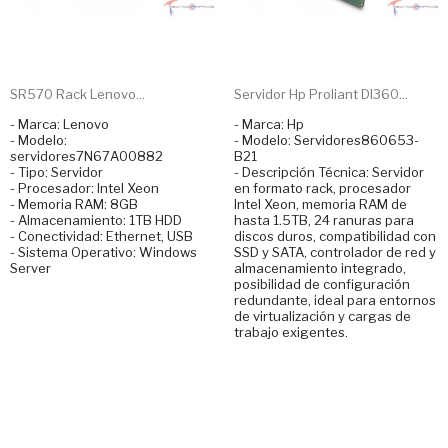
SR570 Rack Lenovo...
Servidor Hp Proliant Dl360...
- Marca: Lenovo
- Marca: Hp
- Modelo:
- Modelo: Servidores860653-
servidores7N67A00882
B21
- Tipo: Servidor
- Descripción Técnica: Servidor
- Procesador: Intel Xeon
en formato rack, procesador
- Memoria RAM: 8GB
Intel Xeon, memoria RAM de
- Almacenamiento: 1TB HDD
hasta 1.5TB, 24 ranuras para
- Conectividad: Ethernet, USB
discos duros, compatibilidad con
- Sistema Operativo: Windows
SSD y SATA, controlador de red y
Server
almacenamiento integrado,
posibilidad de configuración
redundante, ideal para entornos
de virtualización y cargas de
trabajo exigentes.