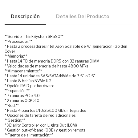
Descripción
Detalles Del Producto
**Servidor ThinkSystem SR590**
**Procesador:**
* Hasta 2 procesadores Intel Xeon Scalable de 4.ª generación (Golden
Cove)
**Memoria:**
* Hasta 14 TB de memoria DDR5 con 32 ranuras DIMM
* Velocidades de memoria de hasta 4800 MT/s
**Almacenamiento:**
* Hasta 14 unidades SAS/SATA/NVMe de 3,5" o 2,5"
* Hasta 8 bahías NVMe U.2
* Opción RAID por hardware
**Expansión:**
* 7 ranuras PCIe 4.0
* 2 ranuras OCP 3.0
**Red:**
* Hasta 4 puertos 1/10/25/100 GbE integrados
* Opciones de tarjeta de red adicionales
**Gestión:**
* XClarity Controller con Lights Out (LOM)
* Gestión out-of-band (OOB) y gestión remota
**Fuente de alimentación:**