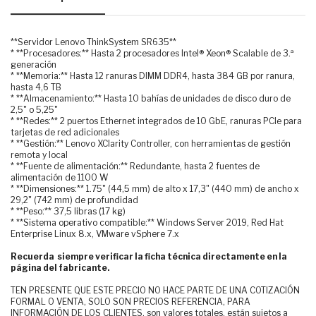
**Servidor Lenovo ThinkSystem SR635**
* **Procesadores:** Hasta 2 procesadores Intel® Xeon® Scalable de 3.ª
generación
* **Memoria:** Hasta 12 ranuras DIMM DDR4, hasta 384 GB por ranura,
hasta 4,6 TB
* **Almacenamiento:** Hasta 10 bahías de unidades de disco duro de
2,5" o 5,25"
* **Redes:** 2 puertos Ethernet integrados de 10 GbE, ranuras PCIe para
tarjetas de red adicionales
* **Gestión:** Lenovo XClarity Controller, con herramientas de gestión
remota y local
* **Fuente de alimentación:** Redundante, hasta 2 fuentes de
alimentación de 1100 W
* **Dimensiones:** 1.75" (44,5 mm) de alto x 17,3" (440 mm) de ancho x
29,2" (742 mm) de profundidad
* **Peso:** 37,5 libras (17 kg)
* **Sistema operativo compatible:** Windows Server 2019, Red Hat
Enterprise Linux 8.x, VMware vSphere 7.x
Recuerda siempre verificar la ficha técnica directamente en la
página del fabricante.
TEN PRESENTE QUE ESTE PRECIO NO HACE PARTE DE UNA COTIZACIÓN
FORMAL O VENTA, SOLO SON PRECIOS REFERENCIA, PARA
INFORMACIÓN DE LOS CLIENTES. son valores totales, están sujetos a