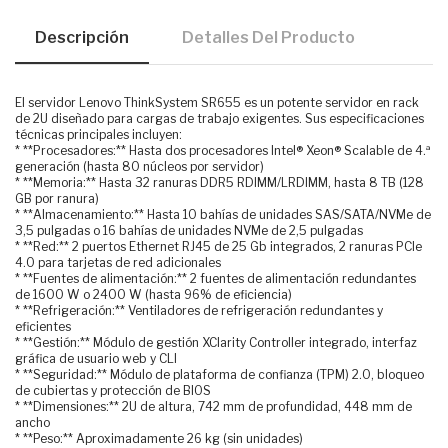
Descripción
Detalles Del Producto
El servidor Lenovo ThinkSystem SR655 es un potente servidor en rack
de 2U diseñado para cargas de trabajo exigentes. Sus especificaciones
técnicas principales incluyen:
* **Procesadores:** Hasta dos procesadores Intel® Xeon® Scalable de 4.ª
generación (hasta 80 núcleos por servidor)
* **Memoria:** Hasta 32 ranuras DDR5 RDIMM/LRDIMM, hasta 8 TB (128
GB por ranura)
* **Almacenamiento:** Hasta 10 bahías de unidades SAS/SATA/NVMe de
3,5 pulgadas o 16 bahías de unidades NVMe de 2,5 pulgadas
* **Red:** 2 puertos Ethernet RJ45 de 25 Gb integrados, 2 ranuras PCIe
4.0 para tarjetas de red adicionales
* **Fuentes de alimentación:** 2 fuentes de alimentación redundantes
de 1600 W o 2400 W (hasta 96% de eficiencia)
* **Refrigeración:** Ventiladores de refrigeración redundantes y
eficientes
* **Gestión:** Módulo de gestión XClarity Controller integrado, interfaz
gráfica de usuario web y CLI
* **Seguridad:** Módulo de plataforma de confianza (TPM) 2.0, bloqueo
de cubiertas y protección de BIOS
* **Dimensiones:** 2U de altura, 742 mm de profundidad, 448 mm de
ancho
* **Peso:** Aproximadamente 26 kg (sin unidades)