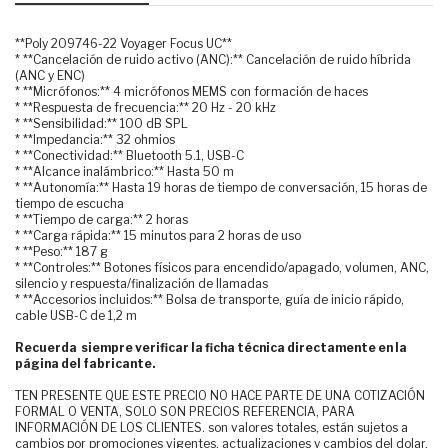
**Poly 209746-22 Voyager Focus UC**
* **Cancelación de ruido activo (ANC):** Cancelación de ruido híbrida
(ANC y ENC)
* **Micrófonos:** 4 micrófonos MEMS con formación de haces
* **Respuesta de frecuencia:** 20 Hz - 20 kHz
* **Sensibilidad:** 100 dB SPL
* **Impedancia:** 32 ohmios
* **Conectividad:** Bluetooth 5.1, USB-C
* **Alcance inalámbrico:** Hasta 50 m
* **Autonomía:** Hasta 19 horas de tiempo de conversación, 15 horas de
tiempo de escucha
* **Tiempo de carga:** 2 horas
* **Carga rápida:** 15 minutos para 2 horas de uso
* **Peso:** 187 g
* **Controles:** Botones físicos para encendido/apagado, volumen, ANC,
silencio y respuesta/finalización de llamadas
* **Accesorios incluidos:** Bolsa de transporte, guía de inicio rápido,
cable USB-C de 1,2 m
Recuerda siempre verificar la ficha técnica directamente en la
página del fabricante.
TEN PRESENTE QUE ESTE PRECIO NO HACE PARTE DE UNA COTIZACIÓN
FORMAL O VENTA, SOLO SON PRECIOS REFERENCIA, PARA
INFORMACIÓN DE LOS CLIENTES. son valores totales, están sujetos a
cambios por promociones vigentes, actualizaciones y cambios del dolar.