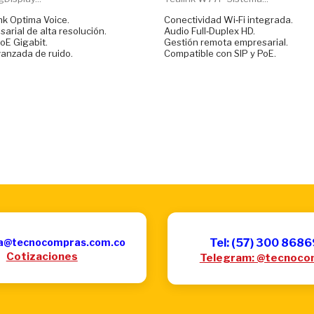
nk Optima Voice.
Conectividad Wi‑Fi integrada.
arial de alta resolución.
Audio Full‑Duplex HD.
oE Gigabit.
Gestión remota empresarial.
anzada de ruido.
Compatible con SIP y PoE.
a@tecnocompras.com.co
Tel: (57) 300 868
Cotizaciones
Telegram: @tecnoco