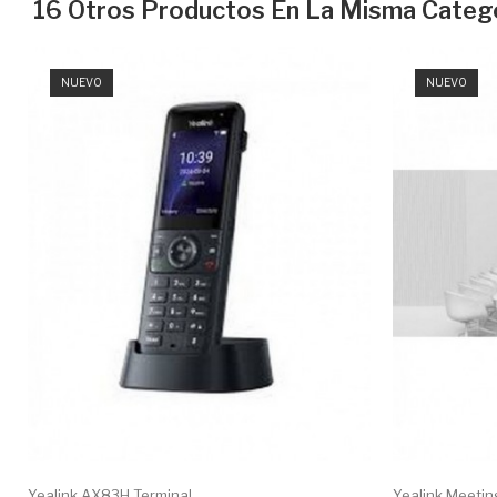
16 Otros Productos En La Misma Catego
NUEVO
NUEVO
Yealink AX83H Terminal...
Yealink Meeting