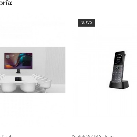
ría:
NUEVO
Display...
Yealink W77P Sistema...