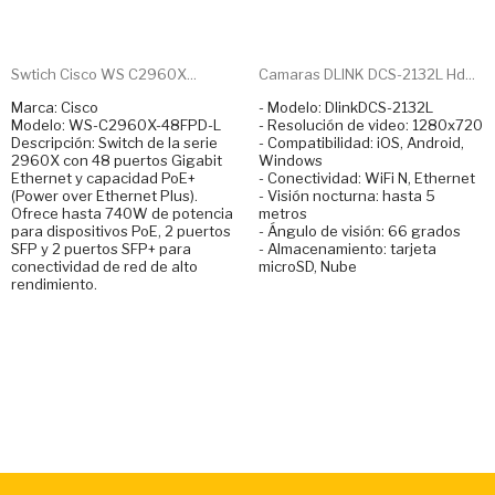
Swtich Cisco WS C2960X...
Camaras DLINK DCS-2132L Hd...
Marca: Cisco
- Modelo: DlinkDCS-2132L
Modelo: WS-C2960X-48FPD-L
- Resolución de video: 1280x720
Descripción: Switch de la serie
- Compatibilidad: iOS, Android,
2960X con 48 puertos Gigabit
Windows
Ethernet y capacidad PoE+
- Conectividad: WiFi N, Ethernet
(Power over Ethernet Plus).
- Visión nocturna: hasta 5
Ofrece hasta 740W de potencia
metros
para dispositivos PoE, 2 puertos
- Ángulo de visión: 66 grados
SFP y 2 puertos SFP+ para
- Almacenamiento: tarjeta
conectividad de red de alto
microSD, Nube
rendimiento.