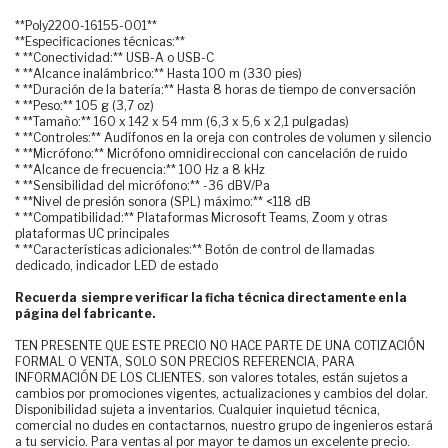
**Poly2200-16155-001**
**Especificaciones técnicas:**
* **Conectividad:** USB-A o USB-C
* **Alcance inalámbrico:** Hasta 100 m (330 pies)
* **Duración de la batería:** Hasta 8 horas de tiempo de conversación
* **Peso:** 105 g (3,7 oz)
* **Tamaño:** 160 x 142 x 54 mm (6,3 x 5,6 x 2,1 pulgadas)
* **Controles:** Audífonos en la oreja con controles de volumen y silencio
* **Micrófono:** Micrófono omnidireccional con cancelación de ruido
* **Alcance de frecuencia:** 100 Hz a 8 kHz
* **Sensibilidad del micrófono:** -36 dBV/Pa
* **Nivel de presión sonora (SPL) máximo:** <118 dB
* **Compatibilidad:** Plataformas Microsoft Teams, Zoom y otras
plataformas UC principales
* **Características adicionales:** Botón de control de llamadas
dedicado, indicador LED de estado
Recuerda siempre verificar la ficha técnica directamente en la
página del fabricante.
TEN PRESENTE QUE ESTE PRECIO NO HACE PARTE DE UNA COTIZACIÓN
FORMAL O VENTA, SOLO SON PRECIOS REFERENCIA, PARA
INFORMACIÓN DE LOS CLIENTES. son valores totales, están sujetos a
cambios por promociones vigentes, actualizaciones y cambios del dolar.
Disponibilidad sujeta a inventarios. Cualquier inquietud técnica,
comercial no dudes en contactarnos, nuestro grupo de ingenieros estará
a tu servicio. Para ventas al por mayor te damos un excelente precio.