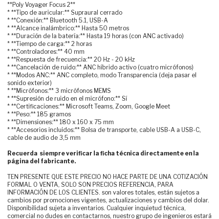
**Poly Voyager Focus 2**
* **Tipo de auricular:** Supraural cerrado
* **Conexión:** Bluetooth 5.1, USB-A
* **Alcance inalámbrico:** Hasta 50 metros
* **Duración de la batería:** Hasta 19 horas (con ANC activado)
* **Tiempo de carga:** 2 horas
* **Controladores:** 40 mm
* **Respuesta de frecuencia:** 20 Hz - 20 kHz
* **Cancelación de ruido:** ANC híbrido activo (cuatro micrófonos)
* **Modos ANC:** ANC completo, modo Transparencia (deja pasar el
sonido exterior)
* **Micrófonos:** 3 micrófonos MEMS
* **Supresión de ruido en el micrófono:** Sí
* **Certificaciones:** Microsoft Teams, Zoom, Google Meet
* **Peso:** 185 gramos
* **Dimensiones:** 180 x 160 x 75 mm
* **Accesorios incluidos:** Bolsa de transporte, cable USB-A a USB-C,
cable de audio de 3,5 mm
Recuerda siempre verificar la ficha técnica directamente en la
página del fabricante.
TEN PRESENTE QUE ESTE PRECIO NO HACE PARTE DE UNA COTIZACIÓN
FORMAL O VENTA, SOLO SON PRECIOS REFERENCIA, PARA
INFORMACIÓN DE LOS CLIENTES. son valores totales, están sujetos a
cambios por promociones vigentes, actualizaciones y cambios del dolar.
Disponibilidad sujeta a inventarios. Cualquier inquietud técnica,
comercial no dudes en contactarnos, nuestro grupo de ingenieros estará