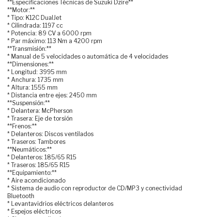
**Especificaciones Técnicas de Suzuki Dzire**
**Motor:**
* Tipo: K12C DualJet
* Cilindrada: 1197 cc
* Potencia: 89 CV a 6000 rpm
* Par máximo: 113 Nm a 4200 rpm
**Transmisión:**
* Manual de 5 velocidades o automática de 4 velocidades
**Dimensiones:**
* Longitud: 3995 mm
* Anchura: 1735 mm
* Altura: 1555 mm
* Distancia entre ejes: 2450 mm
**Suspensión:**
* Delantera: McPherson
* Trasera: Eje de torsión
**Frenos:**
* Delanteros: Discos ventilados
* Traseros: Tambores
**Neumáticos:**
* Delanteros: 185/65 R15
* Traseros: 185/65 R15
**Equipamiento:**
* Aire acondicionado
* Sistema de audio con reproductor de CD/MP3 y conectividad
Bluetooth
* Levantavidrios eléctricos delanteros
* Espejos eléctricos