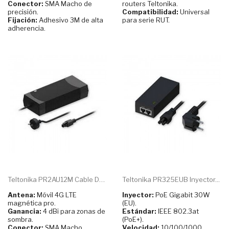
Conector:
SMA Macho de
routers Teltonika.
precisión.
Compatibilidad:
Universal
Fijación:
Adhesivo 3M de alta
para serie RUT.
adherencia.
Teltonika PR2AU12M Cable De...
Teltonika PR325EUB Inyector...
Antena:
Móvil 4G LTE
Inyector:
PoE Gigabit 30W
magnética pro.
(EU).
Ganancia:
4 dBi para zonas de
Estándar:
IEEE 802.3at
sombra.
(PoE+).
Conector:
SMA Macho
Velocidad:
10/100/1000