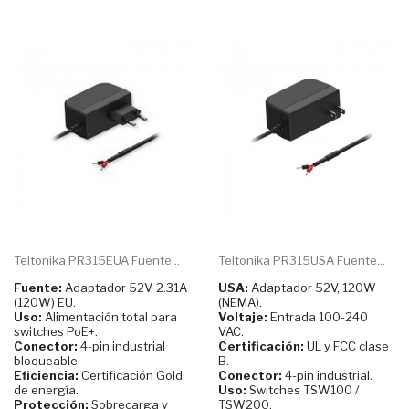
Teltonika PR315EUA Fuente...
Teltonika PR315USA Fuente...
Fuente:
Adaptador 52V, 2.31A
USA:
Adaptador 52V, 120W
(120W) EU.
(NEMA).
Uso:
Alimentación total para
Voltaje:
Entrada 100-240
switches PoE+.
VAC.
Conector:
4-pin industrial
Certificación:
UL y FCC clase
bloqueable.
B.
Eficiencia:
Certificación Gold
Conector:
4-pin industrial.
de energía.
Uso:
Switches TSW100 /
Protección:
Sobrecarga y
TSW200.