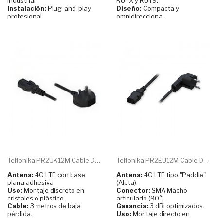
industrial.
RUTX y RUT9.
Instalación:
Plug-and-play
Diseño:
Compacta y
profesional.
omnidireccional.
Teltonika PR2UK12M Cable De...
Teltonika PR2EU12M Cable De...
Antena:
4G LTE con base
Antena:
4G LTE tipo "Paddle"
plana adhesiva.
(Aleta).
Uso:
Montaje discreto en
Conector:
SMA Macho
cristales o plástico.
articulado (90°).
Cable:
3 metros de baja
Ganancia:
3 dBi optimizados.
pérdida.
Uso:
Montaje directo en