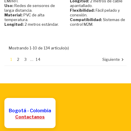
EMI/RFI.
Longitud:
2 metros de cable
Uso:
Redes de sensores de
apantallado.
larga distancia.
Flexibilidad:
Fácil pelado y
Material:
PVC de alta
conexión.
temperatura.
Compatibilidad:
Sistemas de
Longitud:
2 metros estándar.
control M2M.
Mostrando 1-10 de 134 artículo(s)
1
2
3
…
14
Siguiente

Bogotá - Colombia
Contactanos