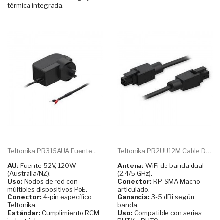
térmica integrada.
Teltonika PR315AUA Fuente...
Teltonika PR2UU12M Cable De...
AU:
Fuente 52V, 120W
Antena:
WiFi de banda dual
(Australia/NZ).
(2.4/5 GHz).
Uso:
Nodos de red con
Conector:
RP-SMA Macho
múltiples dispositivos PoE.
articulado.
Conector:
4-pin específico
Ganancia:
3-5 dBi según
Teltonika.
banda.
Estándar:
Cumplimiento RCM
Uso:
Compatible con series