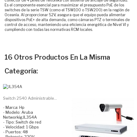
conector de 4 pines de Teltonika con sistema de anclaje de seguridad.
Es el componente esencial para maximizar el presupuesto PoE de los
switches de la serie TSW (como el TSW100 o TSW200) en la región de
Oceanía. Al proporcionar 52V, asegura que el equipo pueda alimentar
dispositivos PoE+ de alta demanda, como cámaras PTZ o terminales de
control de acceso, manteniendo una eficiencia energética de Nivel VI y
cumpliendo con todas las normativas RCM locales.
16 Otros Productos En La Misma
Categoría:
Switch 2540 Administrable...
- Marca: Hp
- Modelo: Aruba
NetworkigJL354A
- Tipo: Switch de red
- Velocidad: 1 Gbps
- Puertos: 48
- Potencia: 220V