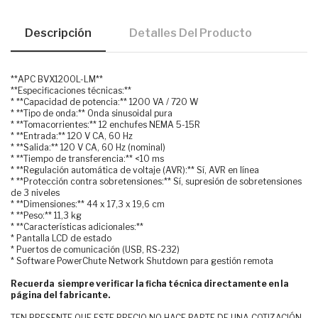
Descripción
Detalles Del Producto
**APC BVX1200L-LM**
**Especificaciones técnicas:**
* **Capacidad de potencia:** 1200 VA / 720 W
* **Tipo de onda:** Onda sinusoidal pura
* **Tomacorrientes:** 12 enchufes NEMA 5-15R
* **Entrada:** 120 V CA, 60 Hz
* **Salida:** 120 V CA, 60 Hz (nominal)
* **Tiempo de transferencia:** <10 ms
* **Regulación automática de voltaje (AVR):** Sí, AVR en línea
* **Protección contra sobretensiones:** Sí, supresión de sobretensiones
de 3 niveles
* **Dimensiones:** 44 x 17,3 x 19,6 cm
* **Peso:** 11,3 kg
* **Características adicionales:**
* Pantalla LCD de estado
* Puertos de comunicación (USB, RS-232)
* Software PowerChute Network Shutdown para gestión remota
Recuerda siempre verificar la ficha técnica directamente en la
página del fabricante.
TEN PRESENTE QUE ESTE PRECIO NO HACE PARTE DE UNA COTIZACIÓN