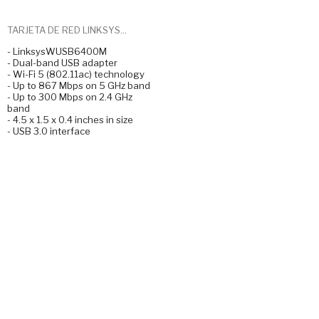
TARJETA DE RED LINKSYS...
- LinksysWUSB6400M
- Dual-band USB adapter
- Wi-Fi 5 (802.11ac) technology
- Up to 867 Mbps on 5 GHz band
- Up to 300 Mbps on 2.4 GHz
band
- 4.5 x 1.5 x 0.4 inches in size
- USB 3.0 interface