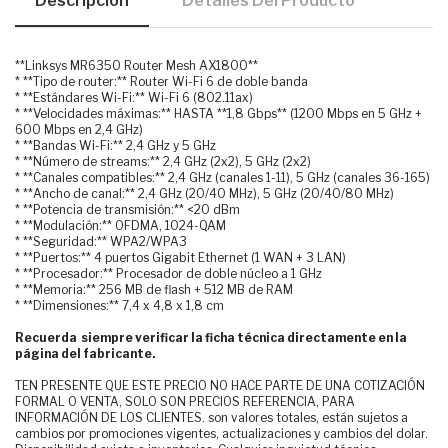
Descripción
Detalles Del Producto
**Linksys MR6350 Router Mesh AX1800**
* **Tipo de router:** Router Wi-Fi 6 de doble banda
* **Estándares Wi-Fi:** Wi-Fi 6 (802.11ax)
* **Velocidades máximas:** HASTA **1,8 Gbps** (1200 Mbps en 5 GHz +
600 Mbps en 2,4 GHz)
* **Bandas Wi-Fi:** 2,4 GHz y 5 GHz
* **Número de streams:** 2,4 GHz (2x2), 5 GHz (2x2)
* **Canales compatibles:** 2,4 GHz (canales 1-11), 5 GHz (canales 36-165)
* **Ancho de canal:** 2,4 GHz (20/40 MHz), 5 GHz (20/40/80 MHz)
* **Potencia de transmisión:** <20 dBm
* **Modulación:** OFDMA, 1024-QAM
* **Seguridad:** WPA2/WPA3
* **Puertos:** 4 puertos Gigabit Ethernet (1 WAN + 3 LAN)
* **Procesador:** Procesador de doble núcleo a 1 GHz
* **Memoria:** 256 MB de flash + 512 MB de RAM
* **Dimensiones:** 7,4 x 4,8 x 1,8 cm
Recuerda siempre verificar la ficha técnica directamente en la
página del fabricante.
TEN PRESENTE QUE ESTE PRECIO NO HACE PARTE DE UNA COTIZACIÓN
FORMAL O VENTA, SOLO SON PRECIOS REFERENCIA, PARA
INFORMACIÓN DE LOS CLIENTES. son valores totales, están sujetos a
cambios por promociones vigentes, actualizaciones y cambios del dolar.