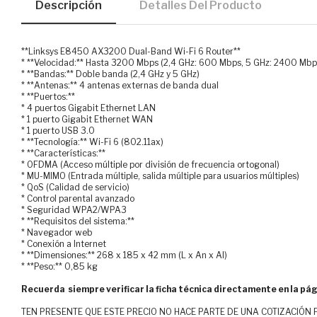
Descripción
Detalles Del Producto
**Linksys E8450 AX3200 Dual-Band Wi-Fi 6 Router**
* **Velocidad:** Hasta 3200 Mbps (2,4 GHz: 600 Mbps, 5 GHz: 2400 Mbp
* **Bandas:** Doble banda (2,4 GHz y 5 GHz)
* **Antenas:** 4 antenas externas de banda dual
* **Puertos:**
* 4 puertos Gigabit Ethernet LAN
* 1 puerto Gigabit Ethernet WAN
* 1 puerto USB 3.0
* **Tecnología:** Wi-Fi 6 (802.11ax)
* **Características:**
* OFDMA (Acceso múltiple por división de frecuencia ortogonal)
* MU-MIMO (Entrada múltiple, salida múltiple para usuarios múltiples)
* QoS (Calidad de servicio)
* Control parental avanzado
* Seguridad WPA2/WPA3
* **Requisitos del sistema:**
* Navegador web
* Conexión a Internet
* **Dimensiones:** 268 x 185 x 42 mm (L x An x Al)
* **Peso:** 0,85 kg
Recuerda siempre verificar la ficha técnica directamente en la pág
TEN PRESENTE QUE ESTE PRECIO NO HACE PARTE DE UNA COTIZACIÓN FOR