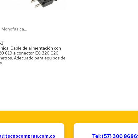
 Monofasica...
63
cnica: Cable de alimentación con
20 C19 a conector IEC 320 C20.
metros. Adecuado para equipos de
s.
a@tecnocompras.com.co
Tel: (57) 300 868