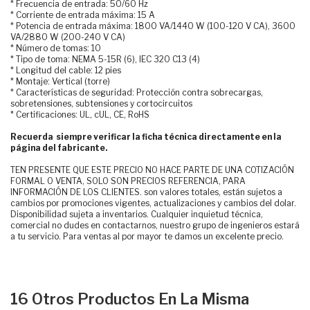
* Frecuencia de entrada: 50/60 Hz
* Corriente de entrada máxima: 15 A
* Potencia de entrada máxima: 1800 VA/1440 W (100-120 V CA), 3600
VA/2880 W (200-240 V CA)
* Número de tomas: 10
* Tipo de toma: NEMA 5-15R (6), IEC 320 C13 (4)
* Longitud del cable: 12 pies
* Montaje: Vertical (torre)
* Características de seguridad: Protección contra sobrecargas,
sobretensiones, subtensiones y cortocircuitos
* Certificaciones: UL, cUL, CE, RoHS
Recuerda siempre verificar la ficha técnica directamente en la
página del fabricante.
TEN PRESENTE QUE ESTE PRECIO NO HACE PARTE DE UNA COTIZACIÓN
FORMAL O VENTA, SOLO SON PRECIOS REFERENCIA, PARA
INFORMACIÓN DE LOS CLIENTES. son valores totales, están sujetos a
cambios por promociones vigentes, actualizaciones y cambios del dolar.
Disponibilidad sujeta a inventarios. Cualquier inquietud técnica,
comercial no dudes en contactarnos, nuestro grupo de ingenieros estará
a tu servicio. Para ventas al por mayor te damos un excelente precio.
16 Otros Productos En La Misma