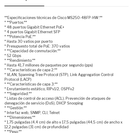
**Especificaciones técnicas de Cisco MS250-48FP-HW:**
* **Puertos:**
* 48 puertos Gigabit Ethernet PoE+
* 4 puertos Gigabit Ethernet SFP
* **Potencia PoE:**
* Hasta 30 vatios por puerto
* Presupuesto total de PoE: 370 vatios
* **Capacidad de conmutación:**
* 52 Gbps
* **Rendimiento:**
* Hasta 41,7 millones de paquetes por segundo (pps)
* **Características de capa 2:**
* VLAN, Spanning Tree Protocol (STP), Link Aggregation Control
Protocol (LACP)
* **Características de capa 3:**
* Enrutamiento estático, RIPv1/2, OSPFv2
* **Seguridad:**
* Listas de control de acceso (ACL), Prevención de ataques de
denegación de servicio (DoS), DHCP Snooping
* **Gestión:**
* Interfaz web, SNMP, CLI, Telnet
* **Dimensiones:**
* 1,75 pulgadas (4,4 cm) de alto x 17,5 pulgadas (44,5 cm) de ancho x
12,2 pulgadas (31 cm) de profundidad
* **Peso:**