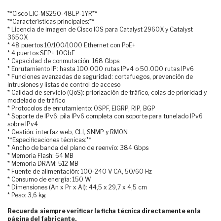
**Cisco LIC-MS250-48LP-1YR**
**Características principales:**
* Licencia de imagen de Cisco IOS para Catalyst 2960X y Catalyst
3650X
* 48 puertos 10/100/1000 Ethernet con PoE+
* 4 puertos SFP+ 10GbE
* Capacidad de conmutación: 168 Gbps
* Enrutamiento IP: hasta 100.000 rutas IPv4 o 50.000 rutas IPv6
* Funciones avanzadas de seguridad: cortafuegos, prevención de
intrusiones y listas de control de acceso
* Calidad de servicio (QoS): priorización de tráfico, colas de prioridad y
modelado de tráfico
* Protocolos de enrutamiento: OSPF, EIGRP, RIP, BGP
* Soporte de IPv6: pila IPv6 completa con soporte para tunelado IPv6
sobre IPv4
* Gestión: interfaz web, CLI, SNMP y RMON
**Especificaciones técnicas:**
* Ancho de banda del plano de reenvío: 384 Gbps
* Memoria Flash: 64 MB
* Memoria DRAM: 512 MB
* Fuente de alimentación: 100-240 V CA, 50/60 Hz
* Consumo de energía: 150 W
* Dimensiones (An x Pr x Al): 44,5 x 29,7 x 4,5 cm
* Peso: 3,6 kg
Recuerda siempre verificar la ficha técnica directamente en la
página del fabricante.