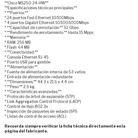
**Cisco MS250-24-HW**
**Especificaciones técnicas principales:**
* **Puertos:**
* 24 puertos Fast Ethernet 10/100Mbps
* 4 puertos Gigabit Ethernet 10/100/1000Mbps
* **Capacidad de conmutación:** 52 Gbps
* **Rendimiento de enrutamiento:** Hasta 15 Mpps
* **Memoria:**
* RAM: 256 MB
* Flash: 64 MB
* **Conectividad:**
* Consola Ethernet RJ-45
* Puerto USB para gestión
* **Alimentación:**
* Fuente de alimentación interna de 53 vatios
* Entrada de alimentación redundante
* **Dimensiones:** 44.3 x 21.6 x 4.4 cm
* **Peso:** 2,9 kg
* **Características avanzadas:**
* Protocolo de árbol de expansión (STP)
* Link Aggregation Control Protocol (LACP)
* Control de flujo 802.3x
* Inspección de paquetes sin estado (SPI)
* Listas de control de acceso (ACL)
Recuerda siempre verificar la ficha técnica directamente en la
página del fabricante.