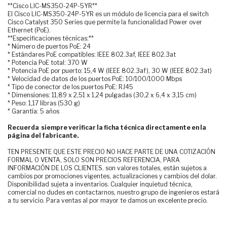
**Cisco LIC-MS350-24P-5YR**
El Cisco LIC-MS350-24P-5YR es un módulo de licencia para el switch
Cisco Catalyst 350 Series que permite la funcionalidad Power over
Ethernet (PoE).
**Especificaciones técnicas:**
* Número de puertos PoE: 24
* Estándares PoE compatibles: IEEE 802.3af, IEEE 802.3at
* Potencia PoE total: 370 W
* Potencia PoE por puerto: 15,4 W (IEEE 802.3af), 30 W (IEEE 802.3at)
* Velocidad de datos de los puertos PoE: 10/100/1000 Mbps
* Tipo de conector de los puertos PoE: RJ45
* Dimensiones: 11,89 x 2,51 x 1,24 pulgadas (30,2 x 6,4 x 3,15 cm)
* Peso: 1,17 libras (530 g)
* Garantía: 5 años
Recuerda siempre verificar la ficha técnica directamente en la
página del fabricante.
TEN PRESENTE QUE ESTE PRECIO NO HACE PARTE DE UNA COTIZACIÓN
FORMAL O VENTA, SOLO SON PRECIOS REFERENCIA, PARA
INFORMACIÓN DE LOS CLIENTES. son valores totales, están sujetos a
cambios por promociones vigentes, actualizaciones y cambios del dolar.
Disponibilidad sujeta a inventarios. Cualquier inquietud técnica,
comercial no dudes en contactarnos, nuestro grupo de ingenieros estará
a tu servicio. Para ventas al por mayor te damos un excelente precio.