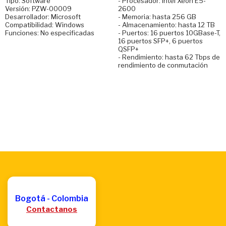
Tipo: Software
- Procesador: Intel Xeon E5-
Versión: PZW-00009
2600
Desarrollador: Microsoft
- Memoria: hasta 256 GB
Compatibilidad: Windows
- Almacenamiento: hasta 12 TB
Funciones: No especificadas
- Puertos: 16 puertos 10GBase-T,
16 puertos SFP+, 6 puertos
QSFP+
- Rendimiento: hasta 62 Tbps de
rendimiento de conmutación
Bogotá - Colombia
Contactanos