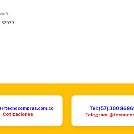
oft...
D-32939
a@tecnocompras.com.co
Tel: (57) 300 868
Cotizaciones
Telegram: @tecnoco