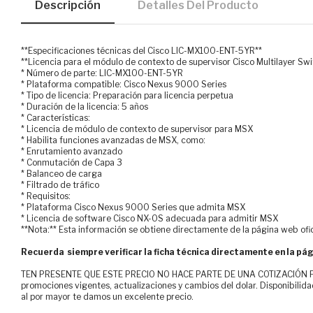
Descripción
Detalles Del Producto
**Especificaciones técnicas del Cisco LIC-MX100-ENT-5YR**
**Licencia para el módulo de contexto de supervisor Cisco Multilayer Sw
* Número de parte: LIC-MX100-ENT-5YR
* Plataforma compatible: Cisco Nexus 9000 Series
* Tipo de licencia: Preparación para licencia perpetua
* Duración de la licencia: 5 años
* Características:
* Licencia de módulo de contexto de supervisor para MSX
* Habilita funciones avanzadas de MSX, como:
* Enrutamiento avanzado
* Conmutación de Capa 3
* Balanceo de carga
* Filtrado de tráfico
* Requisitos:
* Plataforma Cisco Nexus 9000 Series que admita MSX
* Licencia de software Cisco NX-OS adecuada para admitir MSX
**Nota:** Esta información se obtiene directamente de la página web ofic
Recuerda siempre verificar la ficha técnica directamente en la pág
TEN PRESENTE QUE ESTE PRECIO NO HACE PARTE DE UNA COTIZACIÓN FOR
promociones vigentes, actualizaciones y cambios del dolar. Disponibilida
al por mayor te damos un excelente precio.