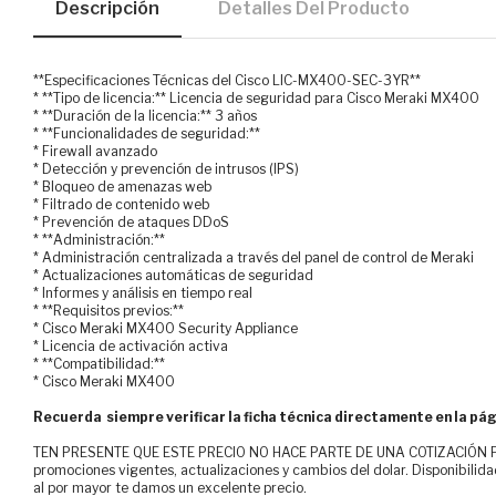
Descripción
Detalles Del Producto
**Especificaciones Técnicas del Cisco LIC-MX400-SEC-3YR**
* **Tipo de licencia:** Licencia de seguridad para Cisco Meraki MX400
* **Duración de la licencia:** 3 años
* **Funcionalidades de seguridad:**
* Firewall avanzado
* Detección y prevención de intrusos (IPS)
* Bloqueo de amenazas web
* Filtrado de contenido web
* Prevención de ataques DDoS
* **Administración:**
* Administración centralizada a través del panel de control de Meraki
* Actualizaciones automáticas de seguridad
* Informes y análisis en tiempo real
* **Requisitos previos:**
* Cisco Meraki MX400 Security Appliance
* Licencia de activación activa
* **Compatibilidad:**
* Cisco Meraki MX400
Recuerda siempre verificar la ficha técnica directamente en la pág
TEN PRESENTE QUE ESTE PRECIO NO HACE PARTE DE UNA COTIZACIÓN FOR
promociones vigentes, actualizaciones y cambios del dolar. Disponibilida
al por mayor te damos un excelente precio.