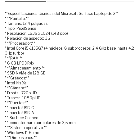
**Especificaciones técnicas del Microsoft Surface Laptop Go 2**
* **Pantalla:**
* Tamaño: 12,4 pulgadas
* Tipo: PixelSense
* Resolución: 1536 x 1024 (148 ppp)
* Relación de aspecto: 3:2
* **Procesador:**
* Intel Core i5-1135G7 (4 núcleos, 8 subprocesos, 2,4 GHz base, hasta 4,2
GHz turbo)
* **RAM:**
* 8 GB LPDDR4x
* **Almacenamiento:**
* SSD NVMe de 128 GB
* **Gráficos:**
* Intel Iris Xe
* **Cámara:**
* Frontal: 720p HD
* Trasera: 1080p HD
* **Puertos:**
* 1 puerto USB-C
* 1 puerto USB-A
* 1 Surface Connect
* 1 conector para auriculares de 3,5 mm
* **Sistema operativo:**
* Windows 11 Home
* **Dimensiones:**