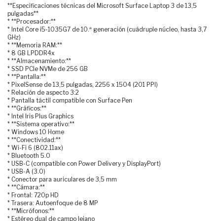
**Especificaciones técnicas del Microsoft Surface Laptop 3 de 13,5
pulgadas**
* **Procesador:**
* Intel Core i5-1035G7 de 10.ª generación (cuádruple núcleo, hasta 3,7
GHz)
* **Memoria RAM:**
* 8 GB LPDDR4x
* **Almacenamiento:**
* SSD PCIe NVMe de 256 GB
* **Pantalla:**
* PixelSense de 13,5 pulgadas, 2256 x 1504 (201 PPI)
* Relación de aspecto 3:2
* Pantalla táctil compatible con Surface Pen
* **Gráficos:**
* Intel Iris Plus Graphics
* **Sistema operativo:**
* Windows 10 Home
* **Conectividad:**
* Wi-Fi 6 (802.11ax)
* Bluetooth 5.0
* USB-C (compatible con Power Delivery y DisplayPort)
* USB-A (3.0)
* Conector para auriculares de 3,5 mm
* **Cámara:**
* Frontal: 720p HD
* Trasera: Autoenfoque de 8 MP
* **Micrófonos:**
* Estéreo dual de campo lejano