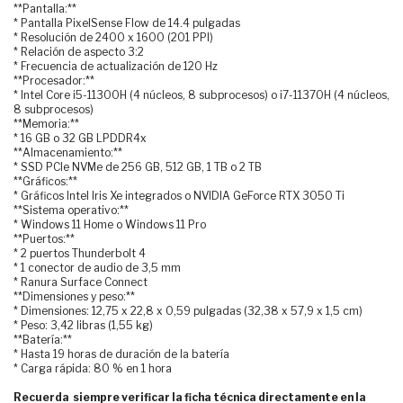
**Pantalla:**
* Pantalla PixelSense Flow de 14.4 pulgadas
* Resolución de 2400 x 1600 (201 PPI)
* Relación de aspecto 3:2
* Frecuencia de actualización de 120 Hz
**Procesador:**
* Intel Core i5-11300H (4 núcleos, 8 subprocesos) o i7-11370H (4 núcleos,
8 subprocesos)
**Memoria:**
* 16 GB o 32 GB LPDDR4x
**Almacenamiento:**
* SSD PCIe NVMe de 256 GB, 512 GB, 1 TB o 2 TB
**Gráficos:**
* Gráficos Intel Iris Xe integrados o NVIDIA GeForce RTX 3050 Ti
**Sistema operativo:**
* Windows 11 Home o Windows 11 Pro
**Puertos:**
* 2 puertos Thunderbolt 4
* 1 conector de audio de 3,5 mm
* Ranura Surface Connect
**Dimensiones y peso:**
* Dimensiones: 12,75 x 22,8 x 0,59 pulgadas (32,38 x 57,9 x 1,5 cm)
* Peso: 3,42 libras (1,55 kg)
**Batería:**
* Hasta 19 horas de duración de la batería
* Carga rápida: 80 % en 1 hora
Recuerda siempre verificar la ficha técnica directamente en la