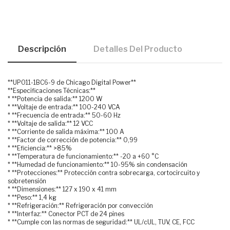
Descripción
Detalles Del Producto
**UPO11-1BC6-9 de Chicago Digital Power**
**Especificaciones Técnicas:**
* **Potencia de salida:** 1200 W
* **Voltaje de entrada:** 100-240 VCA
* **Frecuencia de entrada:** 50-60 Hz
* **Voltaje de salida:** 12 VCC
* **Corriente de salida máxima:** 100 A
* **Factor de corrección de potencia:** 0,99
* **Eficiencia:** >85%
* **Temperatura de funcionamiento:** -20 a +60 °C
* **Humedad de funcionamiento:** 10-95% sin condensación
* **Protecciones:** Protección contra sobrecarga, cortocircuito y
sobretensión
* **Dimensiones:** 127 x 190 x 41 mm
* **Peso:** 1,4 kg
* **Refrigeración:** Refrigeración por convección
* **Interfaz:** Conector PCT de 24 pines
* **Cumple con las normas de seguridad:** UL/cUL, TUV, CE, FCC