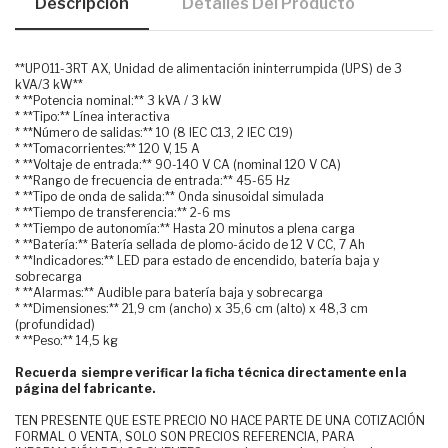
Descripción
Detalles Del Producto
**UPO11-3RT AX, Unidad de alimentación ininterrumpida (UPS) de 3
kVA/3 kW**
* **Potencia nominal:** 3 kVA / 3 kW
* **Tipo:** Línea interactiva
* **Número de salidas:** 10 (8 IEC C13, 2 IEC C19)
* **Tomacorrientes:** 120 V, 15 A
* **Voltaje de entrada:** 90-140 V CA (nominal 120 V CA)
* **Rango de frecuencia de entrada:** 45-65 Hz
* **Tipo de onda de salida:** Onda sinusoidal simulada
* **Tiempo de transferencia:** 2-6 ms
* **Tiempo de autonomía:** Hasta 20 minutos a plena carga
* **Batería:** Batería sellada de plomo-ácido de 12 V CC, 7 Ah
* **Indicadores:** LED para estado de encendido, batería baja y
sobrecarga
* **Alarmas:** Audible para batería baja y sobrecarga
* **Dimensiones:** 21,9 cm (ancho) x 35,6 cm (alto) x 48,3 cm
(profundidad)
* **Peso:** 14,5 kg
Recuerda siempre verificar la ficha técnica directamente en la
página del fabricante.
TEN PRESENTE QUE ESTE PRECIO NO HACE PARTE DE UNA COTIZACIÓN
FORMAL O VENTA, SOLO SON PRECIOS REFERENCIA, PARA